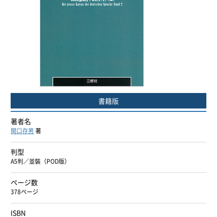
ヨーロッパ諸語
韓国・朝鮮語
中国語
アジア諸語
書籍版
日本語
著者名
関口存男
著
閉じる
判型
A5判／並裝（POD版）
ページ数
378ページ
ISBN