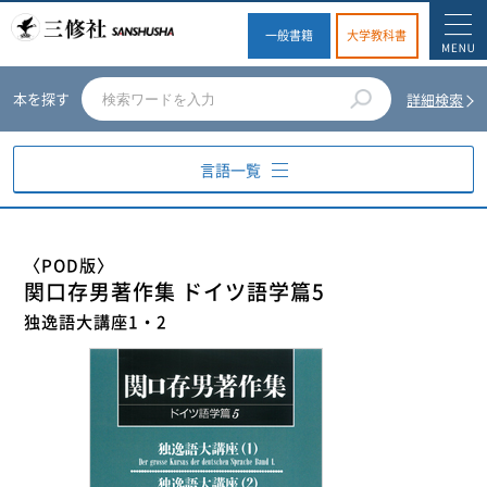
一般書籍
大学教科書
本を探す
詳細検索
言語一覧
英語
〈POD版〉
関口存男著作集 ドイツ語学篇5
ドイツ語
独逸語大講座1・2
フランス語
スペイン語
イタリア語