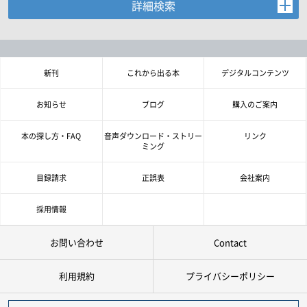
詳細検索
お探しの商品を検索します。
書名・著者名などの各複数条件で検索できます。
情報を入力、選択後検索ボタンを押してください。
新刊
これから出る本
デジタルコンテンツ
キーワード
お知らせ
ブログ
購入のご案内
書 名
本の探し方・FAQ
音声ダウンロード・ストリー
リンク
ミング
著者名
目録請求
正誤表
会社案内
言 語
採用情報
お問い合わせ
Contact
ジャンル
利用規約
プライバシーポリシー
シリーズ
レベル