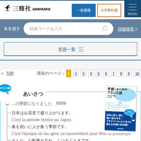
一般書籍
大学教科書
本を探す
詳細検索
言語一覧
英語
現在のページ：
TOP
1
2
3
4
5
6
7
8
9
10
ドイツ語
あいさつ
フランス語
…の季節になりました
13-1
日本はお花見で盛り上がります。
スペイン語
C'est la période festive au Japon.
春を祝いに人が集う季節です。
イタリア語
C'est l'époque où les gens se rassemblent pour fêter le printemps.
みんな、心配事を忘れ、くつろぐときです。