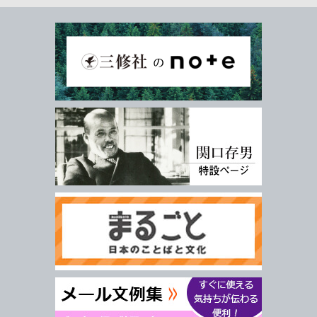
お探しの商品を検索します。
書名・著者名などの各複数条件で検索できます。
情報を入力、選択後検索ボタンを押してください。
キーワード
書 名
著者名
言 語
ジャンル
シリーズ
レベル
年
月
～
発行年月