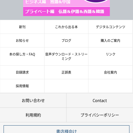
年
月
978-4-384-
-
*
ISBN
新刊
これから出る本
デジタルコンテンツ
※5桁の数字を入力してください
お知らせ
ブログ
購入のご案内
付加情報
電子版
音声別売り
本の探し方・FAQ
音声ダウンロード・ストリー
リンク
Google 立ち読み
CD付き
ミング
音声DL
目録請求
正誤表
会社案内
採用情報
検 索
検索条件をクリア
お問い合わせ
Contact
利用規約
プライバシーポリシー
書店様向け