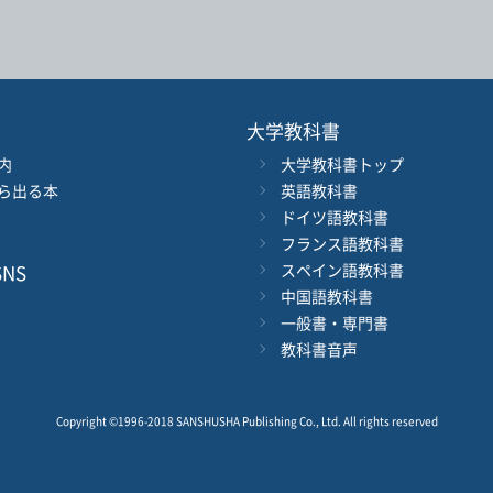
著者名
ジャンル
大学教科書
内
大学教科書トップ
ル
発行年月
ら出る本
英語教科書
ドイツ語教科書
電子版
フランス語教科書
付加情報
※5桁の数字を入力してください
音声DL
NS
スペイン語教科書
中国語教科書
一般書・専門書
検 索
検索条件をクリア
教科書音声
Copyright ©1996-2018 SANSHUSHA Publishing Co., Ltd.
All rights reserved