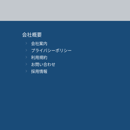
会社概要
会社案内
年
月
～
年
月
プライバシーポリシー
利用規約
音声別売り
Google 立ち読み
CD付き
お問い合わせ
採用情報