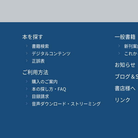
書 名
言 語
本を探す
一般書籍
書籍検索
新刊案
シリーズ
レベ
デジタルコンテンツ
これか
正誤表
お知らせ
978-4-384-
-
ISBN
*
ご利用方法
ブログ＆S
購入のご案内
書店様へ
本の探し方・FAQ
目録請求
リンク
音声ダウンロード・ストリーミング