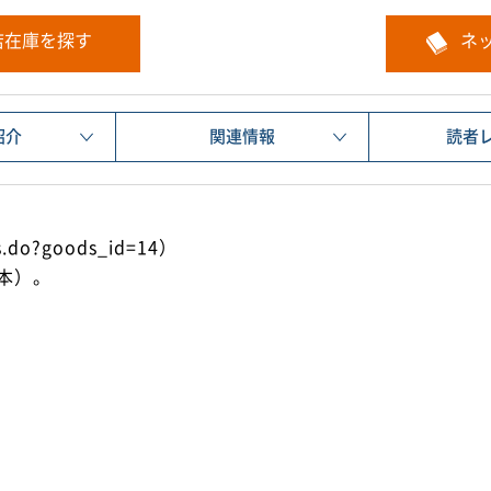
店在庫を探す
ネ
紹介
関連情報
読者
ls.do?goods_id=14）
本）。