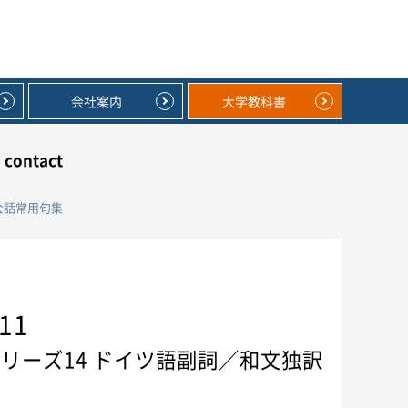
会社案内
大学教科書
contact
会話常用句集
11
リーズ14 ドイツ語副詞／和文独訳