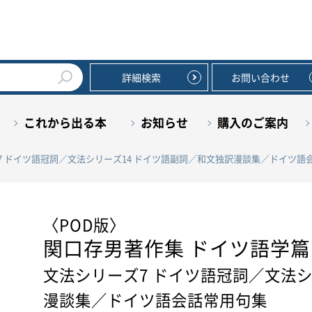
詳細検索
お問い合わせ
これから出る本
お知らせ
購入のご案内
ーズ7 ドイツ語冠詞／文法シリーズ14 ドイツ語副詞／和文独訳漫談集／ドイツ語
〈POD版〉
関口存男著作集 ドイツ語学篇
文法シリーズ7 ドイツ語冠詞／文法シ
漫談集／ドイツ語会話常用句集