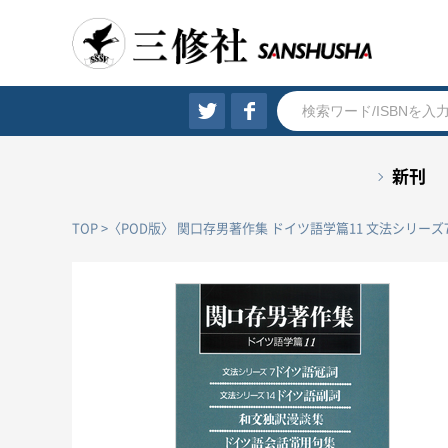
新刊
TOP
〈POD版〉 関口存男著作集 ドイツ語学篇11 文法シリ