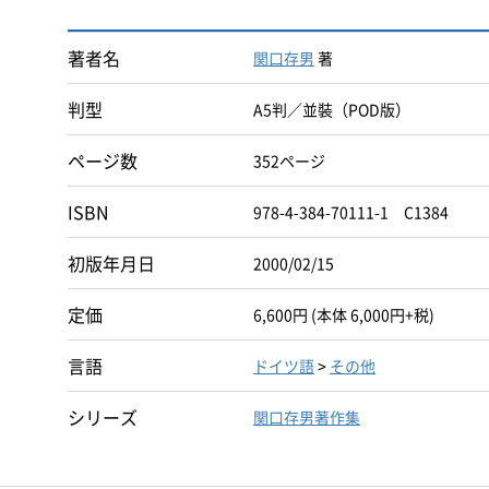
著者名
関口存男
著
判型
A5判／並裝（POD版）
ページ数
352ページ
ISBN
978-4-384-70111-1 C1384
初版年月日
2000/02/15
定価
6,600円 (本体 6,000円+税)
言語
ドイツ語
>
その他
シリーズ
関口存男著作集