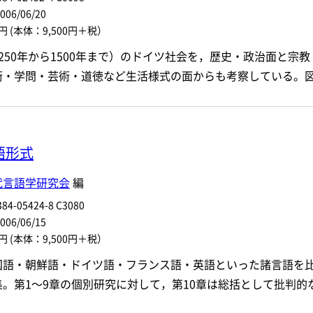
6/06/20
0円
(本体：9,500円＋税）
250年から1500年まで）のドイツ社会を，歴史・政治面と
術・学問・芸術・道徳など生活様式の面からも考察している。
語形式
代言語学研究会
編
84-05424-8 C3080
6/06/15
0円
(本体：9,500円＋税）
国語・朝鮮語・ドイツ語・フランス語・英語といった諸言語を
集。第1～9章の個別研究に対して，第10章は総括として批判的