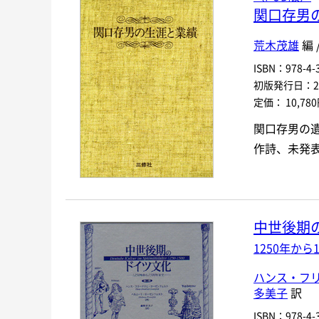
関口存男
荒木茂雄
編 
ISBN：978-4-3
初版発行日：200
定価： 10,78
関口存男の
作詩、未発
中世後期
1250年から
ハンス・フ
多美子
訳
ISBN：978-4-3