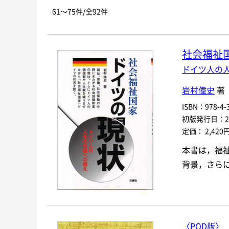
お探しの商品を検索します。
書名
61～75件/全92件
キーワード
社会福祉
書 名
ドイツ人の
言 語
岩村偉史
著
ISBN：978-4-3
シリーズ
レベ
初版発行日：200
定価： 2,420
978-4-384-
-
本書は，福
ISBN
*
背景，さら
〈POD版〉