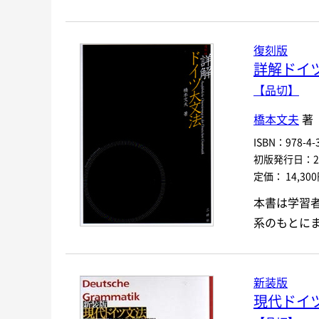
復刻版
詳解ドイ
【品切】
橋本文夫
著
ISBN：978-4-3
初版発行日：200
定価： 14,30
本書は学習
系のもとに
新装版
現代ドイ