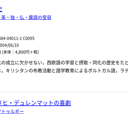
史
・英・独・仏・露語の受容
84-04011-1 C0095
4/06/10
円
(本体：4,800円＋税）
化の成立に欠かせない，西欧語の学習と摂取・同化の歴史をた
は，キリシタンの布教活動と語学教育によるポルトガル語，ラ
リヒ・デュレンマットの喜劇
マトゥルギー