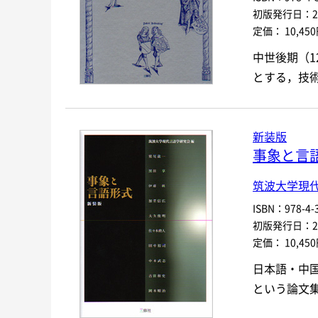
初版発行日：200
定価： 10,45
中世後期（1
とする，技
新装版
事象と言
筑波大学現
ISBN：978-4-3
初版発行日：200
定価： 10,45
日本語・中
という論文