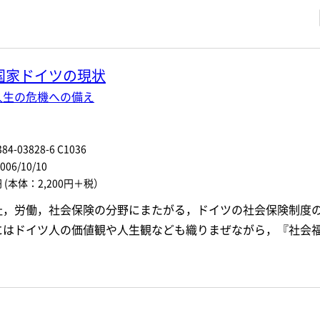
・著者名などの各複数条件で検索できます。
情報を入力、選択
国家ドイツの現状
著者名
人生の危機への備え
ジャンル
84-03828-6 C1036
ル
発行年月
6/10/10
円
(本体：2,200円＋税）
電子版
祉，労働，社会保険の分野にまたがる，ドイツの社会保険制度
付加情報
※5桁の数字を入力してください
音声DL
にはドイツ人の価値観や人生観なども織りまぜながら，『社会
検 索
検索条件をクリア