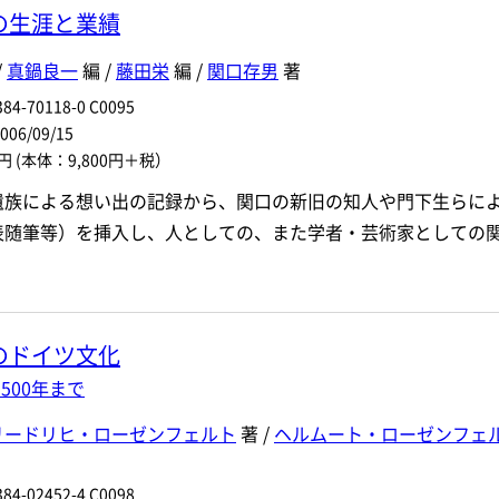
の生涯と業績
/
真鍋良一
編 /
藤田栄
編 /
関口存男
著
84-70118-0 C0095
6/09/15
0円
(本体：9,800円＋税）
遺族による想い出の記録から、関口の新旧の知人や門下生らに
表随筆等）を挿入し、人としての、また学者・芸術家としての
のドイツ文化
1500年まで
リードリヒ・ローゼンフェルト
著 /
ヘルムート・ローゼンフェ
84-02452-4 C0098