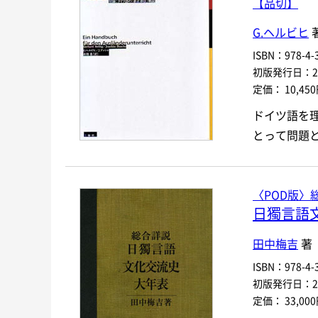
【品切】
G.ヘルビヒ
著
ISBN：978-4-3
初版発行日：200
定価： 10,45
ドイツ語を
とって問題
〈POD版〉
日獨言語
田中梅吉
著
ISBN：978-4-3
初版発行日：200
定価： 33,00