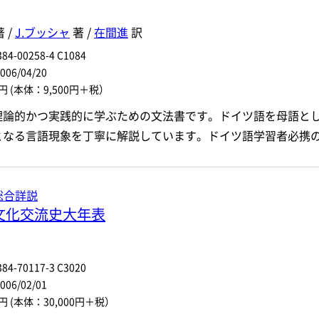
 /
J.ブッシャ
著 /
在間進
訳
84-00258-4 C1084
6/04/20
0円
(本体：9,500円＋税）
理論的かつ実践的に学ぶための文法書です。ドイツ語を母語と
となる言語現象を丁寧に解説しています。ドイツ語学習者必携の
総合詳説
文化交流史大年表
84-70117-3 C3020
6/02/01
0円
(本体：30,000円＋税）