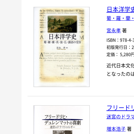
日本洋学
葡・羅・蘭
宮永孝
著
ISBN：978-4-3
初版発行日：200
定価： 5,280
近代日本文
となったの
フリード
迷宮のドラ
増本浩子
著