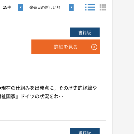
後検索ボタンを押してください。
書籍版
詳細を見る
年
月
～
年
月
音声別売り
Google 立ち読み
CD付き
の現在の仕組みを出発点に，その歴史的経緯や
福祉国家』ドイツの状況をわ…
書籍版