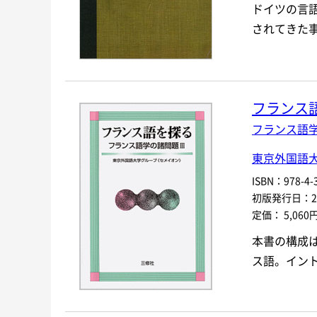
ドイツの言
されてきた
フランス
フランス語学
東京外国語
ISBN：978-4-3
初版発行日：200
定価： 5,060
本書の構成
ス語。イン