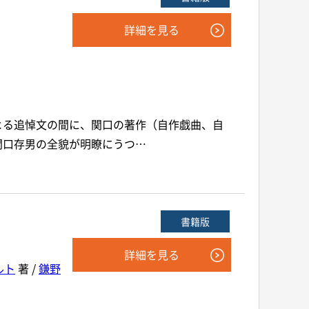
詳細を見る
よる追悼文の間に、関口の著作（自作戯曲、自
関口存男の全貌が明瞭にうつ…
書籍版
詳細を見る
ルト
著 /
鎌野