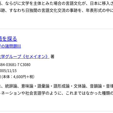
語、ならびに文学を主体とみた場合の言語文化が、日本に移入
事跡、すなわち日独間の言語文化交流の事跡を、年表形式の中
語を探る
の諸問題lll
大学グループ《セメイオン》
著
84-03681-7 C3080
5/11/15
円
(本体：4,600円＋税）
は、統辞論、意味論・語彙論・語形成論・文体論、音韻論・音
トネーションや社会言語学のように、これまではなかった種類